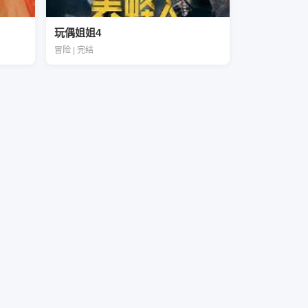
玩偶姐姐4
冒险 | 完结